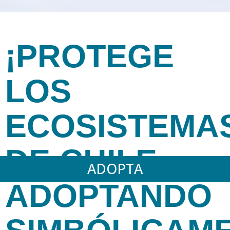
¡PROTEGE
LOS
ECOSISTEMA
DE CHILE
ADOPTA
ADOPTANDO