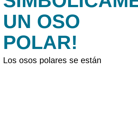
SIMBÓLICAM
UN OSO
POLAR!
Los osos polares se están
volviendo más delgados y
hambrientos, enfrentando un grave
desafío para su supervivencia. La
pérdida de su hábitat, el hielo
marino, debido al cambio climático,
es la mayor amenaza para la
supervivencia de los osos polares.
¡Tú puedes ayudar adoptando
simbólicamente un oso polar